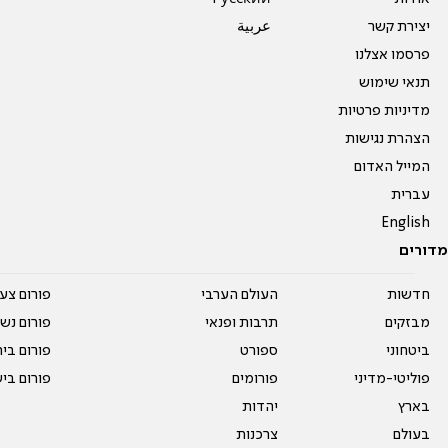
יצירת קשר
عربية
פרסמו אצלנו
תנאי שימוש
מדיניות פרטיות
הצהרת נגישות
המייל האדום
עברית
English
מדורים
חדשות
העולם הערבי
פורום צע
מבזקים
תרבות ופנאי
פורום נשו
ביטחוני
ספורט
פורום בי
פוליטי-מדיני
פורומים
פורום בי
בארץ
יהדות
בעולם
צרכנות