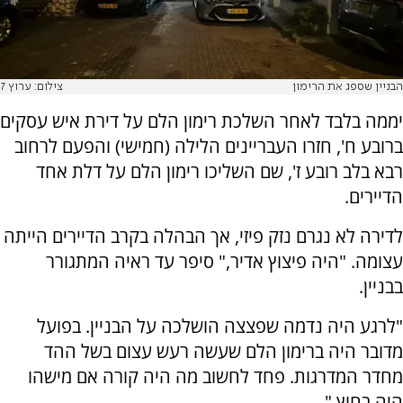
הבניין שספג את הרימון
צילום: ערוץ 7
יממה בלבד לאחר השלכת רימון הלם על דירת איש עסקים
ברובע ח', חזרו העבריינים הלילה (חמישי) והפעם לרחוב
רבא בלב רובע ז', שם השליכו רימון הלם על דלת אחד
הדיירים.
לדירה לא נגרם נזק פיזי, אך הבהלה בקרב הדיירים הייתה
עצומה. "היה פיצוץ אדיר," סיפר עד ראיה המתגורר
בבניין.
"לרגע היה נדמה שפצצה הושלכה על הבניין. בפועל
מדובר היה ברימון הלם שעשה רעש עצום בשל ההד
מחדר המדרגות. פחד לחשוב מה היה קורה אם מישהו
היה בחוץ."