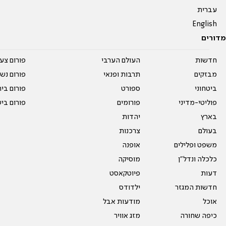
עברית
English
מדורים
חדשות
העולם הערבי
פורום צע
מבזקים
תרבות ופנאי
פורום נשו
ביטחוני
ספורט
פורום בי
פוליטי-מדיני
פורומים
פורום בי
בארץ
יהדות
בעולם
צרכנות
משפט ופלילים
אופנה
כלכלה ונדל"ן
מוסיקה
דעות
פיוטקאסט
חדשות המגזר
ילדודס
אוכל
מודעות אבל
כיפה שחורה
מזג אוויר