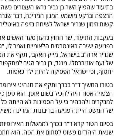
בתיעוד שהפיץ השר בן גביר נראו העצורים כשהם
הרצפה וברקע מושמע המנון המדינה, דבר שגרר 
קשות וזימון שגריר ישראל לשיחת נזיפה באיטליה
בעקבות התיעוד, שר החוץ גדעון סער האשים את 
בפגיעה ישירה באינטרסים הלאומיים ואמר לו, "ג
שגריר ארה"ב בישראל, מייק האקבי, תקף את המעש
של זעם אוניברסלי. מנגד, בן גביר הגיב למתקפו
יחטוף, וכי ישראל הפסיקה להיות ילד כאפות.
בטורו המשיך ד"ר בכרך ותקף את מנהיגי אירופה
הצפויה אסור היה להכיל בשום אופן. הוא טען כי
למבקרים ולהבהיר כי על הספינות לא הייתה כל 
של המשט הייתה פגיעה בריבונות המדינה משיקו
בסיום הטור קרא ד"ר בכרך לממשלות האירופיות ש
שנאת היהודים פשוט לסתום את הפה. הוא חתם א