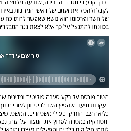
בכרך קבע כי תגובת המדינה, שנבעה מלחץ התקש
לקבל ולהכיל את זעמם של ראשי המדינות באירופ
של השר ופרסומו הוא נושא שאפשר להתווכח עליו 
בכוונתו להתנצל על כך אלא לצאת נגד המבקרים
הטור פורסם על רקע סערה פוליטית ומדינית ש
בעקבות תיעוד שהפיץ השר לביטחון לאומי מתוך
כליאה שבו הוחזקו פעילי משט זרים. המשט, שיצ
ומטורקיה במטרה לפרוץ את המצור על עזה, נבלם
לוחמי חיל הים בלב ים והפעילים נעצרו והובאו ל