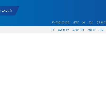
כ"ג באב תשפ"ו |
 ונדל"ן
דעות
אוכל
יהדות
הפקות וסיקורים
ספורט
פורומים
אתר ישיבה
יצירת קשר
עוד