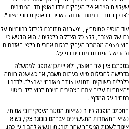
שעלויות הייבוא של העסקים ירדו באופן חד, המחירים
לצרכן נותרו ברמתם הגבוהה או ירדו באופן מינורי מאוד".
עוד הוסיף סמוטריץ', "פער זה מתורגם לגידול ברווחיות על
גבו של האזרח, ללא כל הצדקה כלכלית". הוא הדגיש כי
הוא מצפה מהמגזר העסקי לגלות אחריות כלפי האזרחים
ולהביא להפחתת מחירים בפועל.
במכתבו ציין שר האוצר, "לא יייתכן שתפנו לממשלה
בדרישה לחבילות סיוע בעתות משבר, אך כשישנה רווחה
כלכלית בשווקים, תמנעו אותה מאזרחי ישראל". לדבריו,
"האחריות עליה אתם מצהירים חייבת לבוא לידי ביטוי
במחיר על המדף".
המכתב הופנה ליו"ר נשיאות המגזר העסקי דובי אמיתי,
נשיא התאחדות התעשיינים אברהם נובוגרוצקי, נשיא
איגוד לשכות המסחר שחר תורג'מן ונשיא להב רועי כהן.