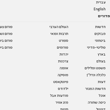
עברית
English
מדורים
חדשות
העולם הערבי
פורום צע
מבזקים
תרבות ופנאי
פורום נשו
ביטחוני
ספורט
פורום בי
פוליטי-מדיני
פורומים
פורום בי
בארץ
יהדות
בעולם
צרכנות
משפט ופלילים
אופנה
כלכלה ונדל"ן
מוסיקה
דעות
פיוטקאסט
חדשות המגזר
ילדודס
אוכל
מודעות אבל
כיפה שחורה
מזג אוויר
דיגיטל
תגיות