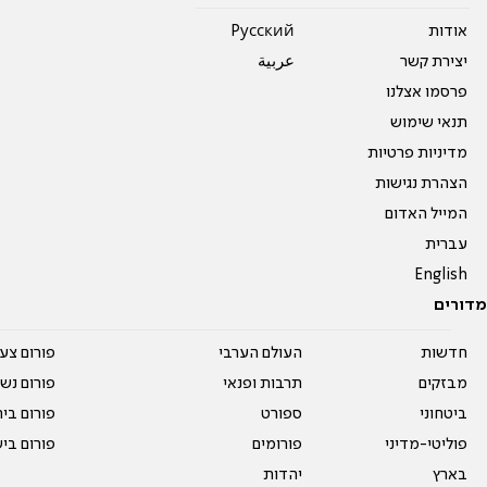
אודות
Pусский
יצירת קשר
عربية
פרסמו אצלנו
תנאי שימוש
מדיניות פרטיות
הצהרת נגישות
המייל האדום
עברית
English
מדורים
חדשות
העולם הערבי
פורום צע
מבזקים
תרבות ופנאי
פורום נשו
ביטחוני
ספורט
פורום בי
פוליטי-מדיני
פורומים
פורום בי
בארץ
יהדות