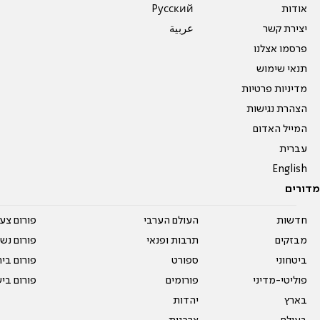
אודות
Pусский
יצירת קשר
عربية
פרסמו אצלנו
תנאי שימוש
מדיניות פרטיות
הצהרת נגישות
המייל האדום
עברית
English
מדורים
חדשות
העולם הערבי
פורום צע
מבזקים
תרבות ופנאי
פורום נשו
ביטחוני
ספורט
פורום בי
פוליטי-מדיני
פורומים
פורום בי
בארץ
יהדות