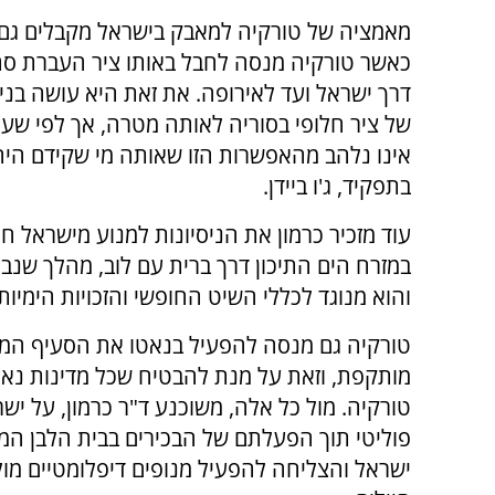
מאמציה של טורקיה למאבק בישראל מקבלים גם 
כאשר טורקיה מנסה לחבל באותו ציר העברת סח
דרך ישראל ועד לאירופה. את זאת היא עושה בניסי
של ציר חלופי בסוריה לאותה מטרה, אך לפי ש
אינו נלהב מהאפשרות הזו שאותה מי שקידם היה
בתפקיד, ג'ו ביידן.
עוד מזכיר כרמון את הניסיונות למנוע מישראל ח
במזרח הים התיכון דרך ברית עם לוב, מהלך שנ
והוא מנוגד לכללי השיט החופשי והזכויות הימיות.
טורקיה גם מנסה להפעיל בנאטו את הסעיף המחי
מותקפת, וזאת על מנת להבטיח שכל מדינות נאט
טורקיה. מול כל אלה, משוכנע ד"ר כרמון, על יש
פוליטי תוך הפעלתם של הבכירים בבית הלבן המ
ישראל והצליחה להפעיל מנופים דיפלומטיים מו