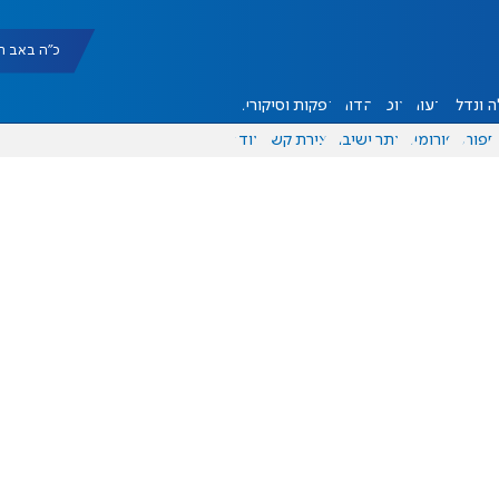
כ"ה באב תשפ"ו |
 ונדל"ן
דעות
אוכל
יהדות
הפקות וסיקורים
ספורט
פורומים
אתר ישיבה
יצירת קשר
עוד