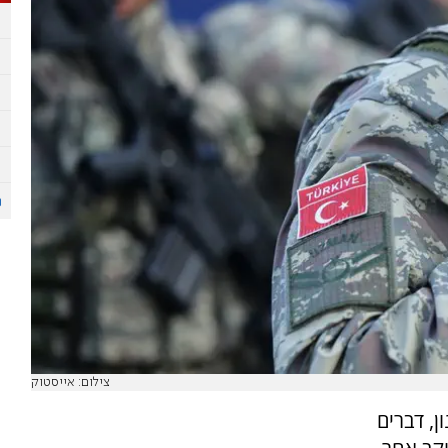
צילום: אייסטוק
ן, דברים