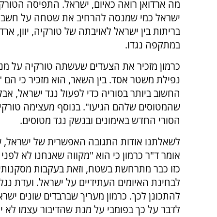
מה ארדואן רואה כאיום, ישראל. התפיסה הטורק
ישראל כמי שמנסה להרחיב את שטחה על חשבון שכנ
בריתות בין ישראל לאויבתה של טורקיה, יוון, אר
במתקפה נגדו.
כרמון מזכיר את הצעדים שעשתה טורקיה על מ
נפילת משטר אסד. בין השאר, הוא מזכיר כי הם
החשוב ביותר בסוריה כדי לפעול נגד ישראל, אב
שהמטוסים שלהם הגיעו". בנוסף מעצימה טורקי
הסורי החדש באימונים ובנשק נגד מטוסים.
לשאלתנו אודות התגובה האפשרית של ישראל, ש
אומר ד"ר כרמון כי הוא "מקווה שאנחנו לא לפנ
כזו כבר מתרחשת בשטח, וזאת בעקבות מסקנותיה
לבחינת האיומים העתידיים על ישראל. ועדת נגל
להתכונן לכך. כרמון מעריך שברבדים שונים ישרא
לדבר על כך בפומבי על מנת שהדיבור עצמו לא י