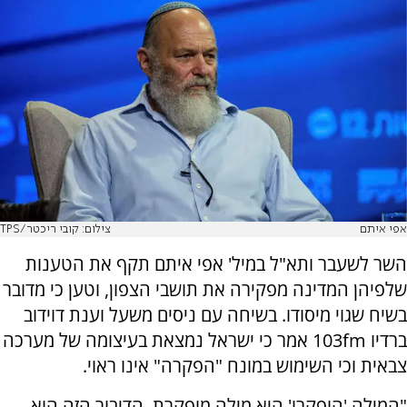
אפי איתם
צילום: קובי ריכטר/TPS
השר לשעבר ותא"ל במיל' אפי איתם תקף את הטענות
שלפיהן המדינה מפקירה את תושבי הצפון, וטען כי מדובר
בשיח שגוי מיסודו. בשיחה עם ניסים משעל וענת דוידוב
ברדיו 103fm אמר כי ישראל נמצאת בעיצומה של מערכה
צבאית וכי השימוש במונח "הפקרה" אינו ראוי.
"המילה 'הופקרו' היא מילה מופקרת, הדיבור הזה הוא