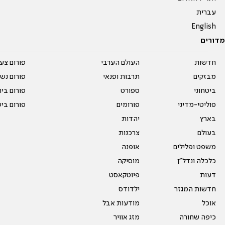
עברית
English
מדורים
חדשות
העולם הערבי
פורום צע
מבזקים
תרבות ופנאי
פורום נשו
ביטחוני
ספורט
פורום בי
פוליטי-מדיני
פורומים
פורום בי
בארץ
יהדות
בעולם
צרכנות
משפט ופלילים
אופנה
כלכלה ונדל"ן
מוסיקה
דעות
פיוטקאסט
חדשות המגזר
ילדודס
אוכל
מודעות אבל
כיפה שחורה
מזג אוויר