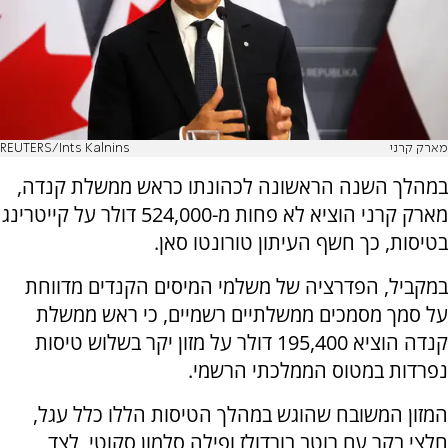
מארק קרני
REUTERS/Ints Kalnins
במהלך השנה הראשונה לכהונתו כראש ממשלת קנדה,
מארק קרני הוציא לא פחות מ-524,000 דולר על קייטרינג
בטיסות, כך חשף העיתון טורונטו סאן.
במקביל, הפדרציה של משלמי המיסים הקנדים מדווחת
על סמך מסמכים ממשלתיים רשמיים, כי ראש ממשלת
קנדה הוציא 195,400 דולר על מזון יקר בשלוש טיסות
נפרדות במטוס הממלכתי הרשמי.
המזון המשובח שהוגש במהלך הטיסות הללו כלל עגל,
חלצי בקר עם רוטב בורדולז ופילה סלמון סקוטי, לצד