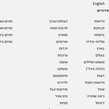
English
מדורים
חדשות
העולם הערבי
פורום צע
מבזקים
תרבות ופנאי
פורום נשו
ביטחוני
ספורט
פורום בי
פוליטי-מדיני
פורומים
פורום בי
בארץ
יהדות
בעולם
צרכנות
משפט ופלילים
אופנה
כלכלה ונדל"ן
מוסיקה
דעות
פיוטקאסט
חדשות המגזר
ילדודס
אוכל
מודעות אבל
כיפה שחורה
מזג אוויר
דיגיטל
תגיות