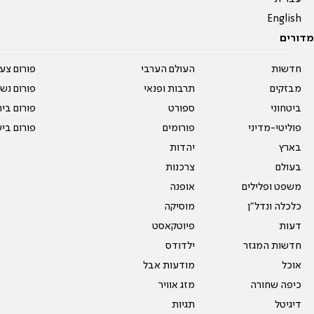
English
מדורים
חדשות
העולם הערבי
פורום צע
מבזקים
תרבות ופנאי
פורום נשו
ביטחוני
ספורט
פורום בי
פוליטי-מדיני
פורומים
פורום בי
בארץ
יהדות
בעולם
צרכנות
משפט ופלילים
אופנה
כלכלה ונדל"ן
מוסיקה
דעות
פיוטקאסט
חדשות המגזר
ילדודס
אוכל
מודעות אבל
כיפה שחורה
מזג אוויר
דיגיטל
תגיות