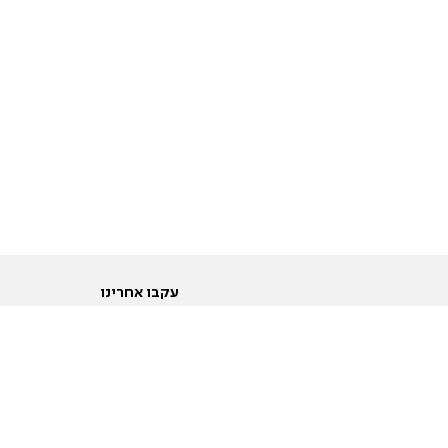
עקבו אחרינו
ות
טוויטר
ם הריון ולידה
פייסבוק
ום לקראת נישואין וזוגיות
אינסטגרם
ום צעירים מעל עשרים
יוטיוב