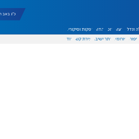
כ"ג באב תשפ"ו |
 ונדל"ן
דעות
אוכל
יהדות
הפקות וסיקורים
ספורט
פורומים
אתר ישיבה
יצירת קשר
עוד