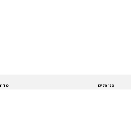
פנו אלינו
מדור
אודות
Pусский
חד
יצירת קשר
عربية
מב
פרסמו אצלנו
בי
תנאי שימוש
פו