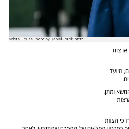
צילום: White House Photo by Daniel Torok
 ארצות
דובר, אשר צפוי להימשך לאורך 60 יום, מיועד
ם.
המשא ומתן,
רצות
 כי הצוות
פ בפרטיו המלאים של ההסכם שהתגבש. לאחר