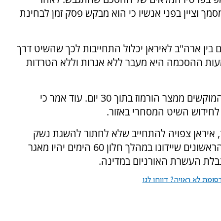
 וציין בפני אנשיו כי הוא מבקש פסק זמן לבחינת
ים אמריקניים אמרו כי מזכר ההבנות ל-60 יום בין ארה"ב לאיראן יכלול התחייבות לכך שהשיט דרך
מעות ההסכמה היא מעבר ללא אגרות וללא הטרדות
לפי אחד הבכירים, איראן תצטרך להסיר את כל המוקשים ממצר הורמוז בתוך 30 יום. עוד אמר כי
 לחידוש השיט המסחרי באזור.
, איראן צפויה להתחייב שלא לחתור להשגת נשק
גרעיני. הבכירים האמריקניים אמרו כי הנושאים הראשונים שיידונו במהלך חלון 60 הימים יהיו מאגר
גבלת העשרת האורניום במדינה.
ומת לא ראויה? דווחו לנו