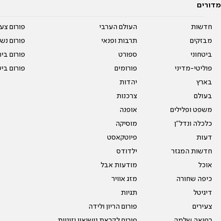
מדורים
חדשות
העולם הערבי
פורום צע
מבזקים
תרבות ופנאי
פורום נשו
ביטחוני
ספורט
פורום בי
פוליטי-מדיני
פורומים
פורום בי
בארץ
יהדות
בעולם
צרכנות
משפט ופלילים
אופנה
כלכלה ונדל"ן
מוסיקה
דעות
פיוטקאסט
חדשות המגזר
ילדודס
אוכל
מודעות אבל
כיפה שחורה
מזג אוויר
דיגיטל
תגיות
צעירים
פורום הריון ולידה
רפואה שלמה
פורום לקראת נישואין וזוגיות