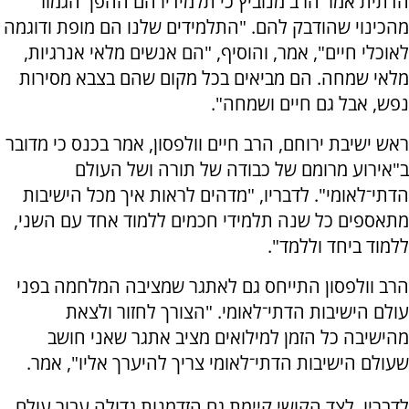
הדתית אמר הרב מנוביץ כי תלמידיו הם ההפך הגמור
מהכינוי שהודבק להם. "התלמידים שלנו הם מופת ודוגמה
לאוכלי חיים", אמר, והוסיף, "הם אנשים מלאי אנרגיות,
מלאי שמחה. הם מביאים בכל מקום שהם בצבא מסירות
נפש, אבל גם חיים ושמחה".
ראש ישיבת ירוחם, הרב חיים וולפסון, אמר בכנס כי מדובר
ב"אירוע מרומם של כבודה של תורה ושל העולם
הדתי־לאומי". לדבריו, "מדהים לראות איך מכל הישיבות
מתאספים כל שנה תלמידי חכמים ללמוד אחד עם השני,
ללמוד ביחד וללמד".
הרב וולפסון התייחס גם לאתגר שמציבה המלחמה בפני
עולם הישיבות הדתי־לאומי. "הצורך לחזור ולצאת
מהישיבה כל הזמן למילואים מציב אתגר שאני חושב
שעולם הישיבות הדתי־לאומי צריך להיערך אליו", אמר.
לדבריו, לצד הקושי קיימת גם הזדמנות גדולה עבור עולם