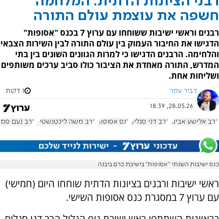
רבני הציונות הדתית: המלחמה
חשפה את עוצמת עולם התורה
רבנים וראשי ישיבות ששוחחו עם ערוץ 7 בכנס "אסופות"
הדגישו את החיבור העמוק בין עולם התורה לבין השירות הצבאי
והלחימה. הרבנים הדגישו כי למרות הגוונים השונים בין בתי
המדרש, התורה מאחדת את הציבור כולו סביב ערכים משותפים
ושליחות אחת.
דביר עמר
1 דקות
28.05.26, 18:39
הרב אלישע אבינר
הרב דני סגליס
כנס אסופות
הרב משה ליכטנשטיין
הרב נעם סמ
כנס ישיבות השנתי "אסופות" בישיבת כרם ביבנה
ראשי ישיבות ורבנים בציונות הדתית שוחחו היום (חמישי)
עם ערוץ 7 במסגרת כנס אסופות השישי.
בראיונות השתתפו ראש ישיבת נוף הגליל הרב דני סגליס,