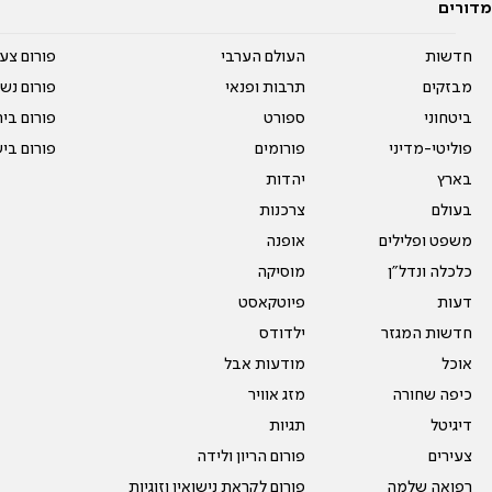
מדורים
חדשות
העולם הערבי
פורום צע
מבזקים
תרבות ופנאי
פורום נשו
ביטחוני
ספורט
פורום בי
פוליטי-מדיני
פורומים
פורום בי
בארץ
יהדות
בעולם
צרכנות
משפט ופלילים
אופנה
כלכלה ונדל"ן
מוסיקה
דעות
פיוטקאסט
חדשות המגזר
ילדודס
אוכל
מודעות אבל
כיפה שחורה
מזג אוויר
דיגיטל
תגיות
צעירים
פורום הריון ולידה
רפואה שלמה
פורום לקראת נישואין וזוגיות