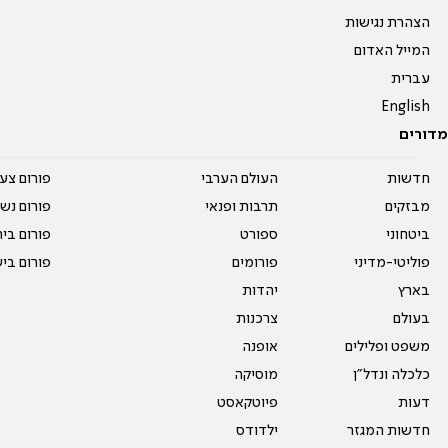
הצהרת נגישות
המייל האדום
עברית
English
מדורים
חדשות
העולם הערבי
פורום צע
מבזקים
תרבות ופנאי
פורום נשו
ביטחוני
ספורט
פורום בי
פוליטי-מדיני
פורומים
פורום בי
בארץ
יהדות
בעולם
צרכנות
משפט ופלילים
אופנה
כלכלה ונדל"ן
מוסיקה
דעות
פיוטקאסט
חדשות המגזר
ילדודס