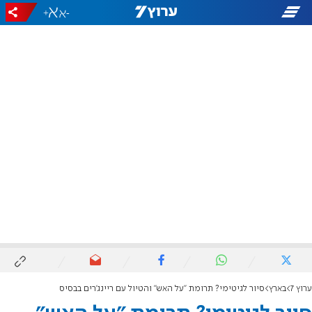
+
-
ערוץ 7
בארץ
סיור לגיטימי? תרומת "על האש" והטיול עם ריינג'רים בבסיס