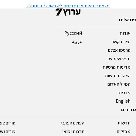
מצאתם טעות או פרסומת לא ראויה? דווחו לנו
פנו אלינו
אודות
Pусский
יצירת קשר
عربية
פרסמו אצלנו
תנאי שימוש
מדיניות פרטיות
הצהרת נגישות
המייל האדום
עברית
English
מדורים
חדשות
העולם הערבי
פורום צע
מבזקים
תרבות ופנאי
פורום נשו