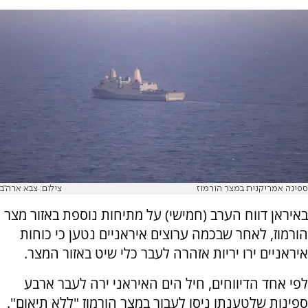
ספינה אמריקנית במצר הורמוז
צילום: צבא ארה"ב
באיראן דווח הערב (חמישי) על מתיחות נוספת באזור מצר
הורמוז, לאחר שבכמה ערוצים איראניים נטען כי כוחות
איראניים ירו יריות אזהרה לעבר כלי שיט באזור המצר.
לפי אחד הדיווחים, חיל הים האיראני ירה לעבר ארבע
ספינות שלטענתו ניסו לעבור במצר הורמוז "ללא תיאום".