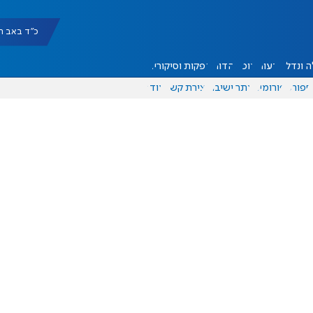
כ"ד באב תשפ"ו |
 ונדל"ן
דעות
אוכל
יהדות
הפקות וסיקורים
ספורט
פורומים
אתר ישיבה
יצירת קשר
עוד