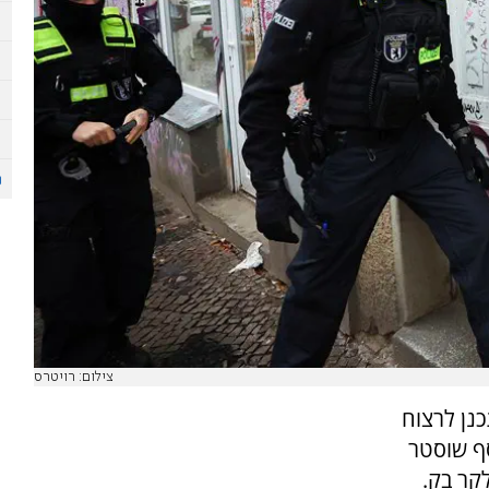
צילום: רויטרס
נן לרצוח
סף שוסטר
קר בק.