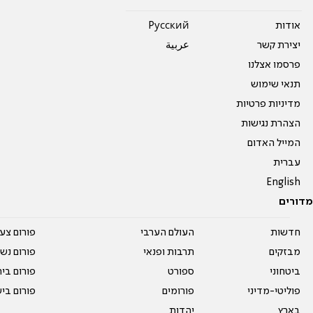
אודות
Pусский
יצירת קשר
عربية
פרסמו אצלנו
תנאי שימוש
מדיניות פרטיות
הצהרת נגישות
המייל האדום
עברית
English
מדורים
חדשות
העולם הערבי
פורום צע
מבזקים
תרבות ופנאי
פורום נשו
ביטחוני
ספורט
פורום בי
פוליטי-מדיני
פורומים
פורום בי
בארץ
יהדות