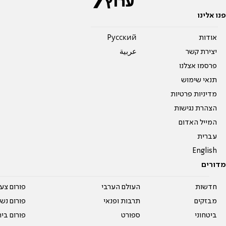
פנו אלינו
אודות
Pусский
יצירת קשר
عربية
פרסמו אצלנו
תנאי שימוש
מדיניות פרטיות
הצהרת נגישות
המייל האדום
עברית
English
מדורים
חדשות
העולם הערבי
פורום צע
מבזקים
תרבות ופנאי
פורום נשו
ביטחוני
ספורט
פורום בי