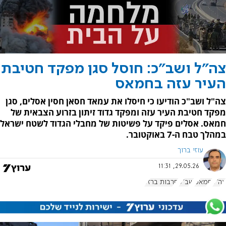
צה"ל ושב"כ: חוסל סגן מפקד חטיבת
העיר עזה בחמאס
צה"ל ושב"כ הודיעו כי חיסלו את עמאד חסאן חסין אסלים, סגן
מפקד חטיבת העיר עזה ומפקד גדוד זיתון בזרוע הצבאית של
חמאס. אסלים פיקד על פשיטות של מחבלי הגדוד לשטח ישראל
במהלך טבח ה-7 באוקטובר.
עוזי ברוך
29.05.26, 11:31
צה"ל
חמאס
שב"כ
חרבות ברזל