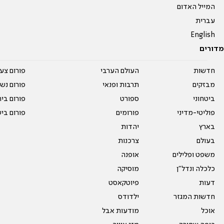
המייל האדום
עברית
English
מדורים
חדשות
העולם הערבי
פורום צע
מבזקים
תרבות ופנאי
פורום נשו
ביטחוני
ספורט
פורום בי
פוליטי-מדיני
פורומים
פורום בי
בארץ
יהדות
בעולם
צרכנות
משפט ופלילים
אופנה
כלכלה ונדל"ן
מוסיקה
דעות
פיוטקאסט
חדשות המגזר
ילדודס
אוכל
מודעות אבל