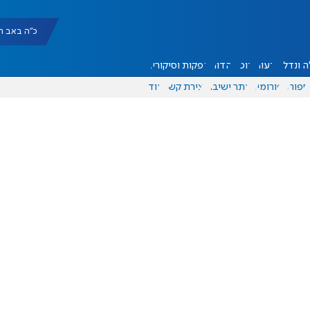
כ"ה באב תשפ"ו |
 ונדל"ן
דעות
אוכל
יהדות
הפקות וסיקורים
ספורט
פורומים
אתר ישיבה
יצירת קשר
עוד