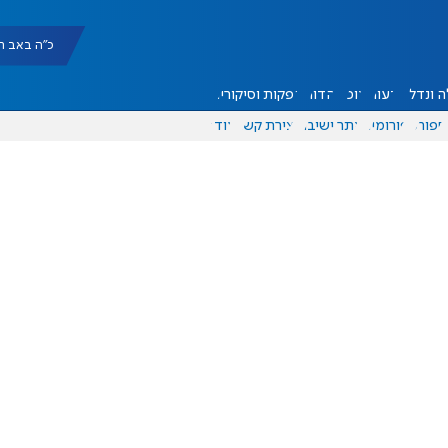
כ"ה באב תשפ"ו |
 ונדל"ן
דעות
אוכל
יהדות
הפקות וסיקורים
ספורט
פורומים
אתר ישיבה
יצירת קשר
עוד