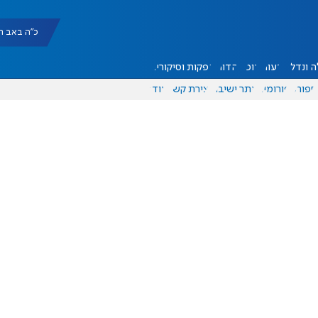
כ"ה באב תשפ"ו |
 ונדל"ן
דעות
אוכל
יהדות
הפקות וסיקורים
ספורט
פורומים
אתר ישיבה
יצירת קשר
עוד