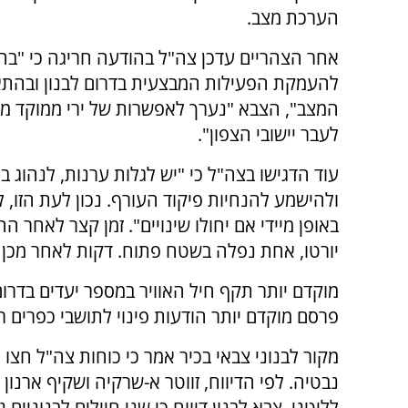
הערכת מצב.
אחר הצהריים עדכן צה"ל בהודעה חריגה כי "ב
להעמקת הפעילות המבצעית בדרום לבנון ובהת
המצב", הצבא "נערך לאפשרות של ירי ממוקד מ
לעבר יישובי הצפון".
עוד הדגישו בצה"ל כי "יש לגלות ערנות, לנהוג ב
ולהישמע להנחיות פיקוד העורף. נכון לעת הזו, לא
באופן מיידי אם יחולו שינויים". זמן קצר לאחר
יורטו, אחת נפלה בשטח פתוח. דקות לאחר מכן -
מוקדם יותר תקף חיל האוויר במספר יעדים בדרום
פרסם מוקדם יותר הודעות פינוי לתושבי כפרים ר
מקור לבנוני צבאי בכיר אמר כי כוחות צה"ל חצו
נבטיה. לפי הדיווח, זווטר א-שרקיה ושקיף ארנון 
לליטני. צבא לבנון דיווח כי שני חיילים לבנוני