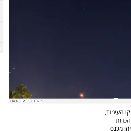
צילום: דוב בער הכטמן
ו העימות,
הכרזת
הו מכנס