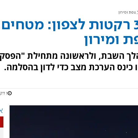
חיזבאללה ירה כ-30 רקטות לצפון: מטחים
ת ומירון
הלך השבת, ולראשונה מתחילת "הפסק
 כינס הערכת מצב כדי לדון בהסלמה.
1 דקות
א