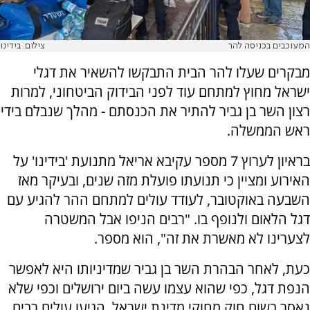
המעוכבים בכניסה להר
צילום: בידינו
מבקרים שעלו להר הבית התבקשו להשאיר את דגלי
ישראל מחוץ למתחם עוד לפני הבידוק הביטחוני, למרות
רצון השר בן גביר להתיר את הכנסתם - מהלך שנבלם בידי
ראש הממשלה.
בראיון לערוץ 7 מספר עקיבא אריאל מתנועת 'בידינו' על
האירוע ומציין כי תנועתו פועלת מזה שנים, ובעיקר מאז
השבעה באוקטובר, לעודד עולים למתחם ההר להגיע עם
דגל הלאום ולנופף בו. "רבים הניפו אבל המשטרה
לצערינו לא מאשרת את זה", הוא מספר.
כעת, לאחר הבהרת השר בן גביר שמדיניותו היא לאפשר
הנפת דגל, כפי שהוא עצמו עשה ביום ירושלים וכפי שלא
נאסר בשום חוק מחוקי מדינת ישראל, הגיעו עולים רבים