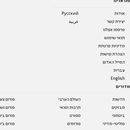
פנו אלינו
אודות
Pусский
יצירת קשר
عربية
פרסמו אצלנו
תנאי שימוש
מדיניות פרטיות
הצהרת נגישות
המייל האדום
עברית
English
מדורים
חדשות
העולם הערבי
פורום צע
מבזקים
תרבות ופנאי
פורום נשו
ביטחוני
ספורט
פורום בי
פוליטי-מדיני
פורומים
פורום בי