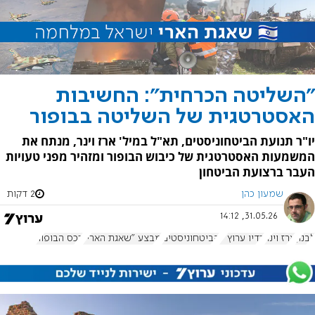
"השליטה הכרחית": החשיבות
האסטרטגית של השליטה בבופור
יו"ר תנועת הביטחוניסטים, תא"ל במיל' ארז וינר, מנתח את
המשמעות האסטרטגית של כיבוש הבופור ומזהיר מפני טעויות
העבר ברצועת הביטחון
שמעון כהן
2 דקות
31.05.26, 14:12
לבנון
ארז וינר
רדיו ערוץ 7
הביטחוניסטים
מבצע "שאגת הארי"
רכס הבופור