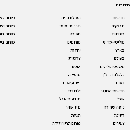
מדורים
חדשות
העולם הערבי
פורום צע
מבזקים
תרבות ופנאי
פורום נשו
ביטחוני
ספורט
פורום בי
פוליטי-מדיני
פורומים
פורום בי
בארץ
יהדות
בעולם
צרכנות
משפט ופלילים
אופנה
כלכלה ונדל"ן
מוסיקה
דעות
פיוטקאסט
חדשות המגזר
ילדודס
אוכל
מודעות אבל
כיפה שחורה
מזג אוויר
דיגיטל
תגיות
צעירים
פורום הריון ולידה