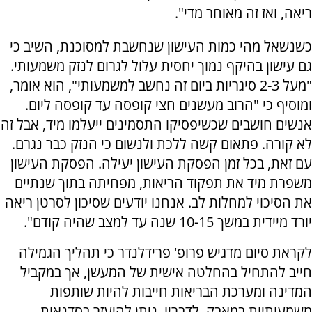
ריאה, ואז זה מאוחר מדי".
כשנשאל מהי כמות העישון שנחשבת למסוכנת, השיב כי
גם עישון בהיקף נמוך יחסית עלול לגרום לנזק משמעותי.
"מעל 2-3 סיגריות ביום זה נחשב למשמעותי", הוא אומר,
ומוסיף כי "הרוב מעשנים חצי קופסה עד קופסה ליום.
אנשים חושבים שכשיפסיקו התסמינים ייעלמו מיד, אבל זה
לא קורה. פתאום קשה ללכת ולנשום כי הנזק כבר נגרם.
עם זאת, בכל זמן הפסקת העישון יעילה. הפסקת העישון
משפרת מיד את תפקוד הריאות, מפחיתה בתוך שנתיים
את הסיכוי למחלות לב. אנחנו יודעים שסיכון לסרטן ריאה
יורד מיידית במשך 10-15 שנה עד למצב שהיה קודם".
לקראת סיום מדגיש פרופ' פרידלנדר כי תהליך הגמילה
חייב להתחיל בהחלטה אישית של המעשן, אך במקביל
המדינה ומערכת הבריאות חייבות להיות שותפות
משמעותיות במאבק. לדבריו, ניתן להיעזר בסדנאות,