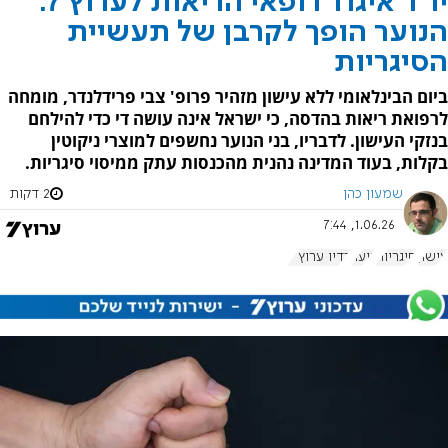
יו"ר איגוד רופאי הריאות לערוץ 7:
הנוער הופך לקרבן של תעשיית
הסיגריות
ביום הבינלאומי ללא עישון מזהיר פרופ' צבי פרידלנדר, מומחה
לרפואת ריאות בהדסה, כי ישראל אינה עושה די כדי להילחם
בנזקי העישון. לדבריו, בני הנוער נחשפים למוצרי ניקוטין
בקלות, בעוד המדינה נהנית מהכנסות עתק ממיסוי סיגריות.
שמעון כהן
2 דקות
1.06.26, 7:44
עישון
סיגריות
נוער
רדיו ערוץ 7