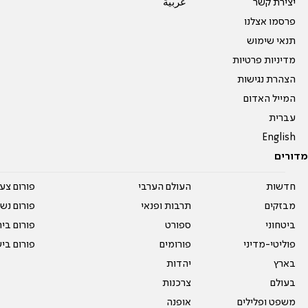
יצירת קשר
عربية
פרסמו אצלנו
תנאי שימוש
מדיניות פרטיות
הצהרת נגישות
המייל האדום
עברית
English
מדורים
חדשות
העולם הערבי
פורום צע
מבזקים
תרבות ופנאי
פורום נשו
ביטחוני
ספורט
פורום בי
פוליטי-מדיני
פורומים
פורום בי
בארץ
יהדות
בעולם
צרכנות
משפט ופלילים
אופנה