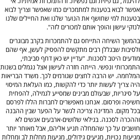
להיגמל, גם פיזית וגם נפשית. זו התמכרות אמיתית. אי
אפשר לבוא בטענות למתמכרים כמו שאפשר וצריך לבוא
בטענות למי שחושף את הנוער שלנו ואת החיילים שלנו
לנזקי עישון והופך אותם למכורים לזה".
בהמשך השיחה התייחס גם להתמכרות בקרב מבוגרים
ולסיבות שבגללן רבים מתקשים להפסיק לעשן, אף שהם
מודעים היטב לסכנות. "עדיין יש כאן דחף סביבתי,
התמכרותי ונפשי. הייתה חזרה לעישון אצל נגמלים בשנות
המלחמה. יש הרבה לחצים שגורמים לכך. משרד הבריאות
היה צריך לעשות יותר כדי להקשות, כמו העלאת המיסוי
על סיגריות, שבעולם מבינים שמסייע לגמילה, להפחית
חשיפה ופרסום. אנחנו מאפשרים לחברות הללו לפרסם
בכל מקום. המדינה צריכה לגשר על הפער שבין ההבנה
וההכרה לסכנה. בגילאי שלושים-ארבעים אנשים לא
חושבים על כך שהמחלה תגיע אליהם, אבל מאוחר יותר
מגיעות נכויות, מגיעים גידולים, מגיעות מחלות לב ומחלות