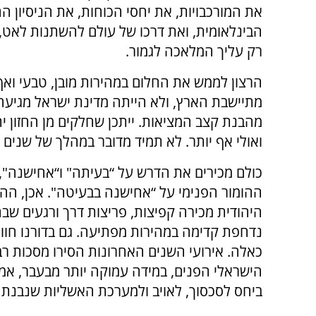
את המורכבויות, את יחסי הכוחות, את הניסיון 
הבינלאומית, ואת דרכו של עולם להשתנות לאט, ו
רק עליך המלאכה לגמור.
הרצון לממש את החלום במהירות מובן, טבעי ואף 
מתיישבת הארץ, ולא הייתה מדינת ישראל מגיעה ל
מהבנת קצב המציאות. ייתכן שחלקים מן החזון י
ואולי אף יותר. לא תמיד מדובר במהלך של שנים ב
כולם מכירים את הדרש על “בעיתה" ו“אחישנה",
ההומור הפנימי על “אחישנה בבעיטה". אכן, הה
היהודית מכירה קפיצות, פריצות דרך ורגעים שב
נדחפת קדימה במהירות מפתיעה. גם בדורנו חווי
כאלה. אירועי השנים האחרונות הסירו מסכות רבו
הישראלי הפנים, במידה עמוקה יותר מבעבר, אמי
ביחס לסכסוך, לאויב ולמערכת האשליות שנבנתה