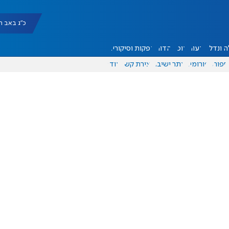
כ"ג באב תשפ"ו |
 ונדל"ן
דעות
אוכל
יהדות
הפקות וסיקורים
ספורט
פורומים
אתר ישיבה
יצירת קשר
עוד