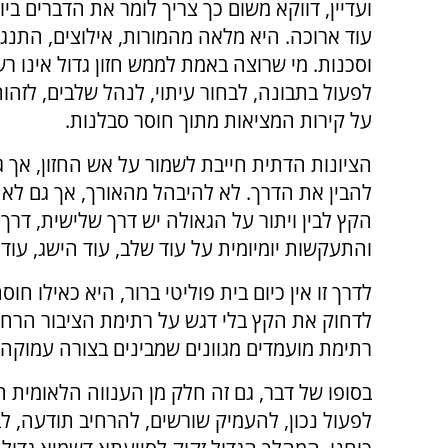
ועדיין, דווקא משום כך צריך לומר את הדברים בי
עוד ארוכה. היא מלאה מהמורות, אילוצים, התנגד
וסכנות. מי שרוצה באמת לממש חזון גדול אינו ר
לפעול בתבונה, לבחור עיתוי, לנהל שלבים, לזהו
על קירות המציאות מתוך חוסר סבלנות.
הציונות הדתית חייבת לשמור על אש החזון, אך 
להבין את הדרך. לא להיבהל מהאורך, אך גם לא ל
הקץ לבין ויתור על הגאולה יש דרך שלישית, דרך 
והתעקשות יומיומית על עוד שלב, עוד הישג, עוד א
לדרך זו אין כיום בית פוליטי ברור, היא כאילו
לדחוק את הקץ בלי דגש על רתימת הציבור הרחב. 
רתימת מועמדים מגוונים שמבינים בצורה עמוקה 
בסופו של דבר, גם זה חלק מן הענווה הלאומית 
לפעול נכון, להעמיק שורשים, להרחיב תודעה, לב