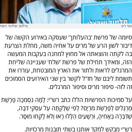
אבי רט
צילום: שלומי יוסף
סיומה של פרשת 'בהעלותך' שעסקה באירוע הקשה של
דיבור לשון הרע של מרים על אחיה משה, מחלת הצרעת
בה לקתה והוצאתה אל מחוץ למחנה בעקבות המעשה
הזה, ומאידך תחילת של פרשת 'שלח' שעניינה שליחת
המרגלים לראות ולתור את הארץ המובטחת, עוררו את
תשומת ליבם של חז"ל לקשר בין שני האירועים הסמוכים
זה לזה- סיפור מרים וסיפור המרגלים.
על סמיכות הפרשיות הללו כתב רש"י: לָמָּה נִסְמְכָה פָרָשַׁת
מְרַגְּלִים לְפָרָשַׁת מִרְיָם? לְפִי שֶׁלָּקְתָה עַל עִסְקֵי דִבָּה,
שֶׁדִּבְּרָה בְאָחִיהָ, וּרְשָׁעִים הַלָּלוּ רָאוּ וְלֹא לָקְחוּ מוּסָר.
רש"י מבקש למקד אותנו בשתי תובנות מרכזיות.