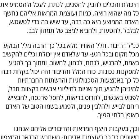
היכולת והכלים להבין, להפנים, לנתח, לעכל ולהטמיע את
כל מה שהוא רואה. כמות ועוצמת המראות אליהם נחשף
האדם הממוצע היא כה רבה, עד שיש בה כדי לטשטש,
לבלבל ,להטעות, ולהביא למצב של תמהון לבב.
כנ"ל הדיבור. חלל האוויר מלא בכל כך הרבה מלל הבוקע
מכל מקום ובכל רגע- עד שלאדם אין יכולת וכלים להקשיב
באמת, להרגיש, לנתח, לבחון, לחשוב, ומתוך כך להגיע
למסקנות נכונות. כוח המלל והדיבור הזה יכול בקלות רבה
כל כך באמצעות הטכנולוגיות והרשתות החברתיות
למיניהן להגיע תוך שניות למיליוני אנשים בקצוות תבל,
לפגוע באנשים, להרוס בריאות, לחסל פרנסה, להבאיש
ריחם לבייש ולהלבין פנים, ולפגוע בשמו הטוב של האדם
באופן בלתי הפיך.
וכך, בעקבות היצף המראות והדיבורים אליהם אנחנו
חשופים כל כך בעוצמות אדירות- משתבש הרדאר והמצפון