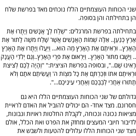
שני הכוחות העוצמתיים הללו נוכחים מאד בפרשת שלח
הן בתחילתה והן בסופה.
בתחילתה בפרשת המרגלים: "שְׁלַח לְךָ אֲנָשִׁים וְיָתֻרוּ אֶת
אֶרֶץ כְּנַעַן.. אֵלֶּה שְׁמוֹת הָאֲנָשִׁים אֲשֶׁר שָׁלַח מֹשֶׁה לָתוּר אֶת
הָאָרֶץ.. וּרְאִיתֶם אֶת הָאָרֶץ מַה הִוא... וַיַּעֲלוּ וַיָּתֻרוּ אֶת הָאָרֶץ
.. וַיָּשֻׁבוּ מִתּוּר הָאָרֶץ.. וַיַּרְאוּם אֶת פְּרִי הָאָרֶץ..וְגַם יְלִדֵי הָעֲנָק
רָאִינוּ שָׁם..", ובסופה בפרשת הציצית:" "וְהָיָה לָכֶם לְצִיצִת
וּרְאִיתֶם אֹתוֹ וּזְכַרְתֶּם אֶת כָּל מִצְוֹת ה' וַעֲשִׂיתֶם אֹתָם וְלֹא
תָתוּרוּ אַחֲרֵי לְבַבְכֶם וְאַחֲרֵי עֵינֵיכֶם...".
גדולתם של שני הכוחות העוצמתיים הללו היא גם
חסרונם. מצד אחד- הם יכולים להוביל את האדם לראיית
מציאות נכונה ונכוחה, לקבלת החלטות ראויות ונבונות,
לדיבור חיובי המעצים ומחזק את הפרט ואת הכלל, אולם
מצד שני הכוחות הללו עלולים להטעות ולשבש את