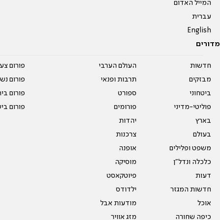
המייל האדום
עברית
English
מדורים
חדשות
העולם הערבי
פורום צע
מבזקים
תרבות ופנאי
פורום נשו
ביטחוני
ספורט
פורום בי
פוליטי-מדיני
פורומים
פורום בי
בארץ
יהדות
בעולם
צרכנות
משפט ופלילים
אופנה
כלכלה ונדל"ן
מוסיקה
דעות
פיוטקאסט
חדשות המגזר
ילדודס
אוכל
מודעות אבל
כיפה שחורה
מזג אוויר