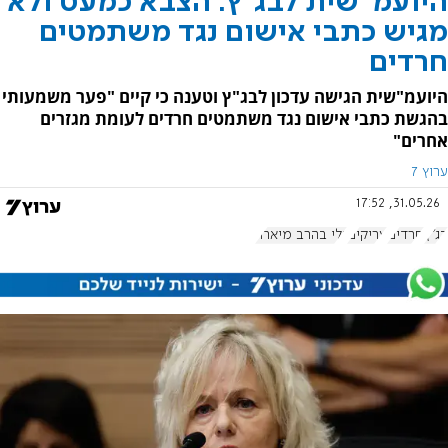
היועמ"שית לבג"ץ: הצבא כמעט ולא
מגיש כתבי אישום נגד משתמטים
חרדים
היועמ"שית הגישה עדכון לבג"ץ וטענה כי קיים "פער משמעותי
בהגשת כתבי אישום נגד משתמטים חרדים לעומת מגזרים
אחרים"
ערוץ 7
31.05.26, 17:52
בג"ץ
חרדים
עריקים
גלי בהרב מיארה