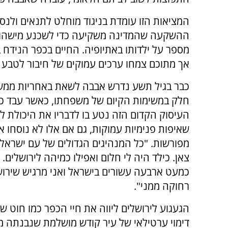
המציאות הזו עומדת בניגוד מוחלט לתנאים ולנס
ההשקעה שהמדינה משקיעה כדי לשכנע מישהו לע
מספר על ילדותו באתיופיה. החיים בכפר הנידח ב
אך מתוכם צמחו ערכים עמוקים של חיבור לטבע 
כבר בגיל תשע נדרש אבבה לשאת באחריות ממש
חלק במשימות הקיום של משפחתו, כאשר עבד כר
העיסוק הקדום הזה נטע בו לדבריו את היכולת ל
שאיפות פנימיות עמוקות, גם אם אלו לא נוסחו אז
מפורשות. "כל המנהיגים הגדולים של עם ישראל 
צאן. כילד היה לי חלום ואפילו כמיהה לירושלים. 
כמעט ארבעה עשורים בישראל ואני מרגיש שירוש
רחוקה ממני".
הגעגוע לירושלים ליווה את חיי הכפר כמו חוט שני
דימוי ערטילאי של עיר קודש מושלמת שנבנתה מת