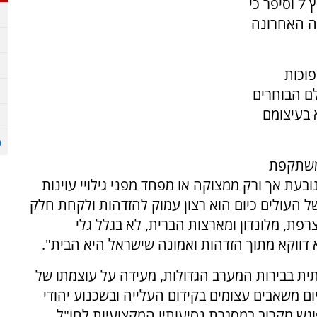
והקליטה, התארח באולפן הפודקאסטים של ערוץ 7 וסיפר כי
נה האחרונה
וכות
ם הבוחרים
 בעיצומם
 משתקפת
עת אך ורק ממצוקה או מפחד מפני גילויי עוינות
ל העולים כיום הוא רצון עמוק להזדהות ולקחת חלק
רפת, מלונדון ומארצות הברית, לא בגלל גלי
דווקא מתוך הזדהות ואמונה שישראל היא הבית".
ית בבירות המערב הגדולות, מעידה על עוצמתו של
ם משאבים עצומים בקידום העלייה ובשכנוע יהודי
גש מקרוב במסגרת נסיעותיו המקצועיות לחו"ל.