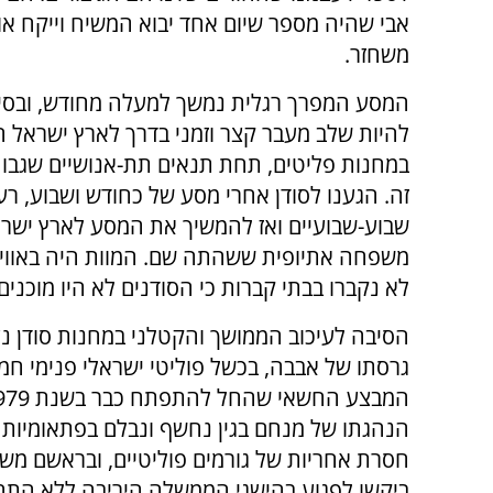
אבי שהיה מספר שיום אחד יבוא המשיח וייקח או
משחזר.
המסע המפרך רגלית נמשך למעלה מחודש, ובסיומ
להיות שלב מעבר קצר וזמני בדרך לארץ ישראל
במחנות פליטים, תחת תנאים תת-אנושיים שגבו א
זה. הגענו לסודן אחרי מסע של כחודש ושבוע, רעב
שבוע-שבועיים ואז להמשיך את המסע לארץ ישראל
משפחה אתיופית ששהתה שם. המוות היה באוויר, 
לא נקברו בבתי קברות כי הסודנים לא היו מוכנים
הסיבה לעיכוב הממושך והקטלני במחנות סודן נע
גרסתו של אבבה, בכשל פוליטי ישראלי פנימי חמור
הנהגתו של מנחם בגין נחשף ונבלם בפתאומיות
חסרת אחריות של גורמים פוליטיים, ובראשם משה
ביקשו לפגוע בהישגי הממשלה היריבה ללא התח