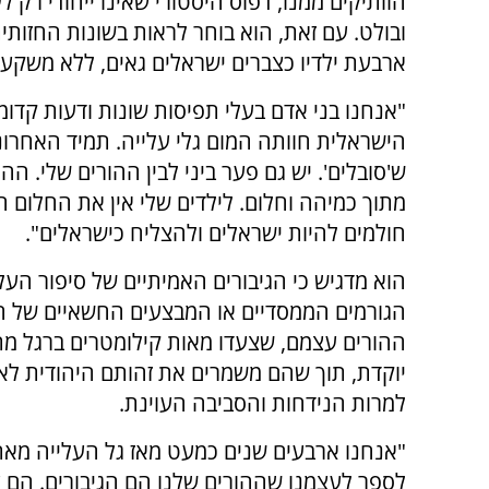
הוותיקים ממנו, דפוס היסטורי שאינו ייחודי רק ל
ובולט. עם זאת, הוא בוחר לראות בשונות החזותית
ארבעת ילדיו כצברים ישראלים גאים, ללא משקעי 
"אנחנו בני אדם בעלי תפיסות שונות ודעות קדו
הישראלית חוותה המום גלי עלייה. תמיד האחרו
ש'סובלים'. יש גם פער ביני לבין ההורים שלי. ההו
מתוך כמיהה וחלום. לילדים שלי אין את החלום ה
חולמים להיות ישראלים ולהצליח כישראלים".
הוא מדגיש כי הגיבורים האמיתיים של סיפור העל
הגורמים הממסדיים או המבצעים החשאיים של ה
ההורים עצמם, שצעדו מאות קילומטרים ברגל מת
יוקדת, תוך שהם משמרים את זהותם היהודית לאו
למרות הנידחות והסביבה העוינת.
"אנחנו ארבעים שנים כמעט מאז גל העלייה מאת
לספר לעצמנו שההורים שלנו הם הגיבורים. הם עזבו