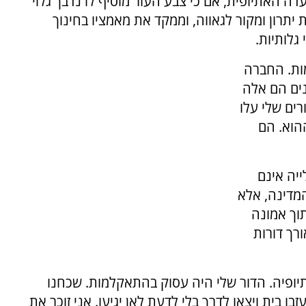
עדה האתיופית, אם כי צבע העור מוסיף לו נדבך גלוי
 יתרון ומקור לגאווה, וממקד את מאמציו בחינוך
גלותיות.
מות. החברה
נים הם אלה
רים שלי עלו
הוא. הם
ייה אינם
מדינה, אלא
וך אמונה
רך דורות
יופיה. הדור שלי היה עסוק בהתאקלמות. שכחנו
 בית ויצאו לדרך בלי לדעת לאן יגיעו. אני זוכר את