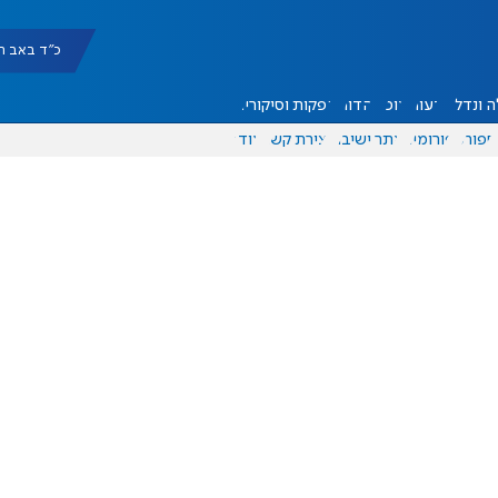
כ"ד באב תשפ"ו |
 ונדל"ן
דעות
אוכל
יהדות
הפקות וסיקורים
ספורט
פורומים
אתר ישיבה
יצירת קשר
עוד