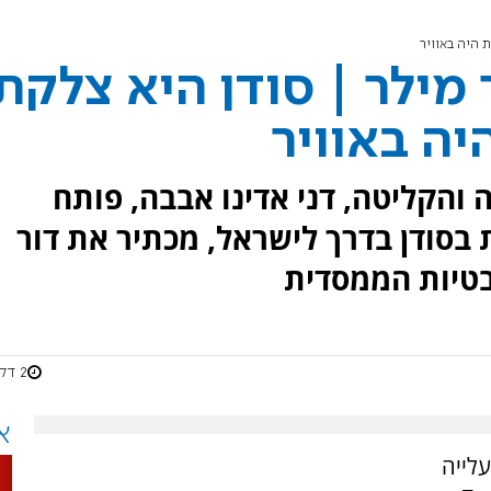
 היה באוויר
ילר | סודן היא צלקת
יה באוויר
והקליטה, דני אדינו אבבה, פותח
צעי השהות בסודן בדרך לישראל, מכתיר את דור
בטיות הממסדית
2 דקות
א
לייה