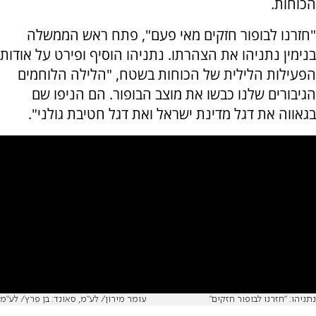
הכוחות.
"חזרנו לבופור חזקים מאי פעם", פתח ראש הממשלה
בנימין נתניהו את הצהרתו. נתניהו הוסיף ופירט על אודות
הפעילות הלילית של הכוחות בשטח, "הלילה הלוחמים
הגיבורים שלנו כבשו את מוצב הבופור. הם הניפו שם
בגאווה את דגל מדינת ישראל ואת דגל חטיבת גולני".
נתניהו: "חזרנו לבופור חזקים"
עומר מירון/ לע״מ, סאונד: בן פרץ/ לע״מ