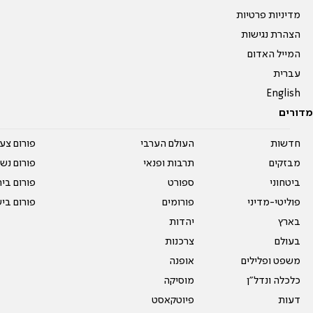
מדיניות פרטיות
הצהרת נגישות
המייל האדום
עברית
English
מדורים
חדשות
העולם הערבי
פורום צע
מבזקים
תרבות ופנאי
פורום נשו
ביטחוני
ספורט
פורום בי
פוליטי-מדיני
פורומים
פורום בי
בארץ
יהדות
בעולם
צרכנות
משפט ופלילים
אופנה
כלכלה ונדל"ן
מוסיקה
דעות
פיוטקאסט