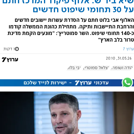
שיא ביו"ש: אלוף פיקוד המרכז חתם
על 30 תחומי שיפוט חדשים
האלוף אבי בלוט חתם על הסדרת עשרות יישובים חדשים
והרחבת התיישבות ותיקה. מתחילת כהונת הממשלה קודמו
כ-140 תחומי שיפוט. השר סמוטריץ': "מונעים הקמת מדינת
טרור בלב הארץ"
ערוץ 7
1 דקות
31.05.26, 20:10
יהודה ושומרון
בצלאל סמוטריץ'
אבי בלוט