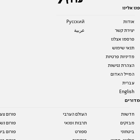
פנו אלינו
אודות
Pусский
יצירת קשר
عربية
פרסמו אצלנו
תנאי שימוש
מדיניות פרטיות
הצהרת נגישות
המייל האדום
עברית
English
מדורים
חדשות
העולם הערבי
פורום צע
מבזקים
תרבות ופנאי
פורום נשו
ביטחוני
ספורט
פורום בי