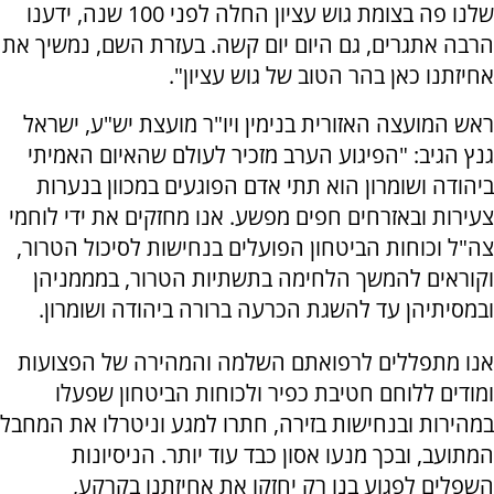
שלנו פה בצומת גוש עציון החלה לפני 100 שנה, ידענו
הרבה אתגרים, גם היום יום קשה. בעזרת השם, נמשיך את
אחיזתנו כאן בהר הטוב של גוש עציון".
ראש המועצה האזורית בנימין ויו"ר מועצת יש"ע, ישראל
גנץ הגיב: "הפיגוע הערב מזכיר לעולם שהאיום האמיתי
ביהודה ושומרון הוא תתי אדם הפוגעים במכוון בנערות
צעירות ובאזרחים חפים מפשע. אנו מחזקים את ידי לוחמי
צה"ל וכוחות הביטחון הפועלים בנחישות לסיכול הטרור,
וקוראים להמשך הלחימה בתשתיות הטרור, במממניהן
ובמסיתיהן עד להשגת הכרעה ברורה ביהודה ושומרון.
אנו מתפללים לרפואתם השלמה והמהירה של הפצועות
ומודים ללוחם חטיבת כפיר ולכוחות הביטחון שפעלו
במהירות ובנחישות בזירה, חתרו למגע וניטרלו את המחבל
המתועב, ובכך מנעו אסון כבד עוד יותר. הניסיונות
השפלים לפגוע בנו רק יחזקו את אחיזתנו בקרקע,