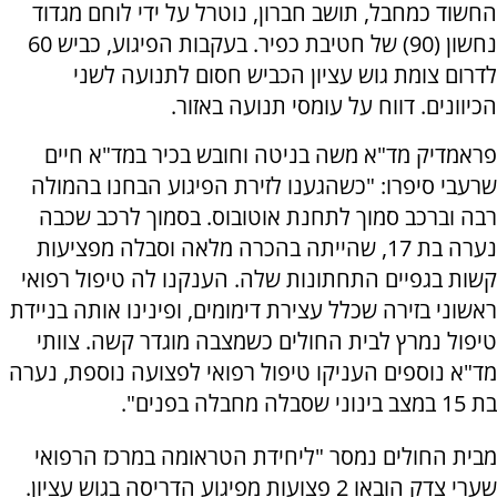
החשוד כמחבל, תושב חברון, נוטרל על ידי לוחם מגדוד
נחשון (90) של חטיבת כפיר. בעקבות הפיגוע, כביש 60
לדרום צומת גוש עציון הכביש חסום לתנועה לשני
הכיוונים. דווח על עומסי תנועה באזור.
פראמדיק מד"א משה בניטה וחובש בכיר במד"א חיים
שרעבי סיפרו: "כשהגענו לזירת הפיגוע הבחנו בהמולה
רבה וברכב סמוך לתחנת אוטובוס. בסמוך לרכב שכבה
נערה בת 17, שהייתה בהכרה מלאה וסבלה מפציעות
קשות בגפיים התחתונות שלה. הענקנו לה טיפול רפואי
ראשוני בזירה שכלל עצירת דימומים, ופינינו אותה בניידת
טיפול נמרץ לבית החולים כשמצבה מוגדר קשה. צוותי
מד"א נוספים העניקו טיפול רפואי לפצועה נוספת, נערה
בת 15 במצב בינוני שסבלה מחבלה בפנים".
מבית החולים נמסר "ליחידת הטראומה במרכז הרפואי
שערי צדק הובאו 2 פצועות מפיגוע הדריסה בגוש עציון.