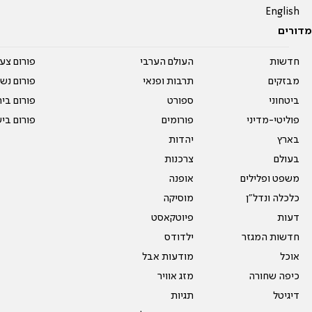
English
מדורים
חדשות
העולם הערבי
פורום צע
מבזקים
תרבות ופנאי
פורום נשו
ביטחוני
ספורט
פורום בי
פוליטי-מדיני
פורומים
פורום בי
בארץ
יהדות
בעולם
צרכנות
משפט ופלילים
אופנה
כלכלה ונדל"ן
מוסיקה
דעות
פיוטקאסט
חדשות המגזר
ילדודס
אוכל
מודעות אבל
כיפה שחורה
מזג אוויר
דיגיטל
תגיות