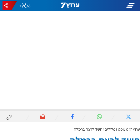
+
-
ערוץ 7
משפט ופלילים
חשד לרצח ברמלה