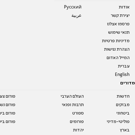
אודות
Pусский
יצירת קשר
عربية
פרסמו אצלנו
תנאי שימוש
מדיניות פרטיות
הצהרת נגישות
המייל האדום
עברית
English
מדורים
חדשות
העולם הערבי
פורום צע
מבזקים
תרבות ופנאי
פורום נשו
ביטחוני
ספורט
פורום בי
פוליטי-מדיני
פורומים
פורום בי
בארץ
יהדות