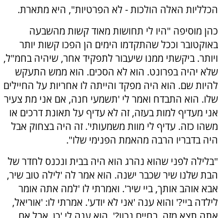
הכלליות האלה הולכות - לא הפרטיות", היא מתארת.
כהן מוסיפה "היו לי תחושות מאוד קשות מהשבעה
באוקטובר וככל שהתקדמו הימים הן הפכו קשות יותר
ויותר. ביקשתי ממנו שיעבור לתפקיד אחר, שיהיה בחמ"ל,
שלא יהיה בפרונט. הוא לא הסכים. הוא ממש התעקש
להיות שם. הוא היה מפקד והייתה לו אחריות על החיילים
שלו. הוא התבדח ואמר לי 'תשמעי חנה, אם אני מת צעיר
אני מעדיף למות בעזה, זה לא עדיף על תאונת דרכים או
משהו כזה. עדיף לי מוות משמעותי'. זה היה בצחוק אבל
היה בדבריו הרבה מהאמת הפנימי שלו".
"בלילה לפני שהוא נהרג הוא היה בבית ונכנס לחדר של
הבת שלנו שיר שכבר ישנה. הוא אמר לה 'לילה טוב שיר,
אבא אוהב אותך, ביי שיר'. ואמרתי לו 'למה אתה אומר
לילדה ביי?' והוא ענה 'אני לא יודע'. אמרתי לו: 'אוריאל,
אתה תצא מזה, בחיים נכון?'. הוא ענה לי 'כן, אבל אם