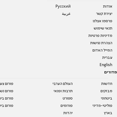
אודות
Pусский
יצירת קשר
عربية
פרסמו אצלנו
תנאי שימוש
מדיניות פרטיות
הצהרת נגישות
המייל האדום
עברית
English
מדורים
חדשות
העולם הערבי
פורום צע
מבזקים
תרבות ופנאי
פורום נשו
ביטחוני
ספורט
פורום בי
פוליטי-מדיני
פורומים
פורום בי
בארץ
יהדות