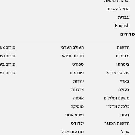
הצהרת נגישות
המייל האדום
עברית
English
מדורים
חדשות
העולם הערבי
פורום צע
מבזקים
תרבות ופנאי
פורום נשו
ביטחוני
ספורט
פורום בי
פוליטי-מדיני
פורומים
פורום בי
בארץ
יהדות
בעולם
צרכנות
משפט ופלילים
אופנה
כלכלה ונדל"ן
מוסיקה
דעות
פיוטקאסט
חדשות המגזר
ילדודס
אוכל
מודעות אבל