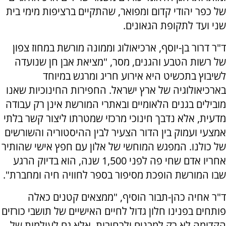
של כפר יהודי קדום ומפואר, שהתקיים ברציפות מימי בית
שני ועד לתקופת הגאונים.
ד"ר דרור בן-יוסף, ארכיאולוג וממונה מורשת במחוז צפון
של רשות הטבע והגנים, מסר, "מציאת אבן חן שנועדה
לשיבוץ בתכשיט היא אירוע חריג ומרגש במיוחד
בארכיאולוגיה של ארץ ישראל. החפירות החינוכיות שאנו
מובילים בגנים הלאומיים ובאתרי המורשת אינן רק עבודה
מדעית, אלא נדבך חינוכי מרכזי שמטרתו ליצור קשר בלתי
אמצעי ועמוק בין הדור הצעיר לבין ההיסטוריה והשורשים
של כולנו. המפגש המוחשי של אלון עם חפץ אישי שהותיר
אחריו אדם שחי פה לפני 1,500 שנה, הוא בדיוק הרגע
שבו המורשת הופכת מסיפור בספר לחוויה חיה ומחברת".
ד"ר אחיה כהן-תבור הוסיף, "ממצאים קטנים כאלה
פותחים בפנינו חלון גדול לחיים האישיים של תושבי כורזים
הקדומה לא רק למבנים ולרחובות, אלא גם לעולמות של