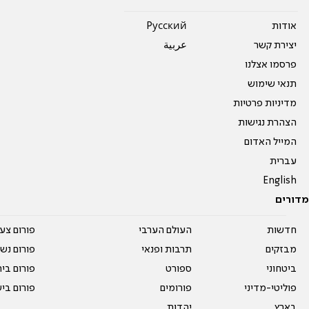
אודות
Pусский
יצירת קשר
عربية
פרסמו אצלנו
תנאי שימוש
מדיניות פרטיות
הצהרת נגישות
המייל האדום
עברית
English
מדורים
חדשות
העולם הערבי
פורום צע
מבזקים
תרבות ופנאי
פורום נשו
ביטחוני
ספורט
פורום בי
פוליטי-מדיני
פורומים
פורום בי
בארץ
יהדות