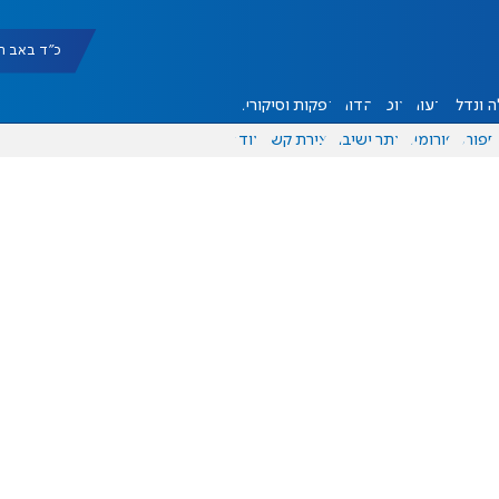
כ"ד באב תשפ"ו |
 ונדל"ן
דעות
אוכל
יהדות
הפקות וסיקורים
ספורט
פורומים
אתר ישיבה
יצירת קשר
עוד