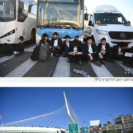
צילום: יואב דודקביץ/TPS