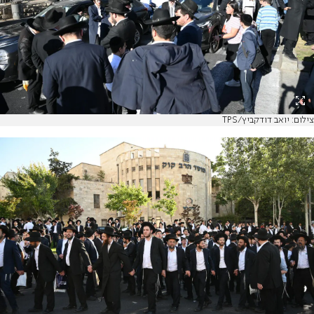
צילום: יואב דודקביץ/TPS