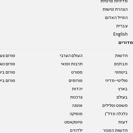
מדיניות פרטיות
הצהרת נגישות
המייל האדום
עברית
English
מדורים
חדשות
העולם הערבי
פורום צע
מבזקים
תרבות ופנאי
פורום נשו
ביטחוני
ספורט
פורום בי
פוליטי-מדיני
פורומים
פורום בי
בארץ
יהדות
בעולם
צרכנות
משפט ופלילים
אופנה
כלכלה ונדל"ן
מוסיקה
דעות
פיוטקאסט
חדשות המגזר
ילדודס