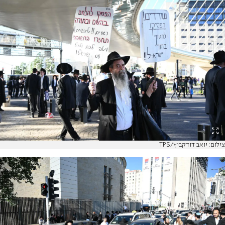
צילום: יואב דודקביץ/TPS