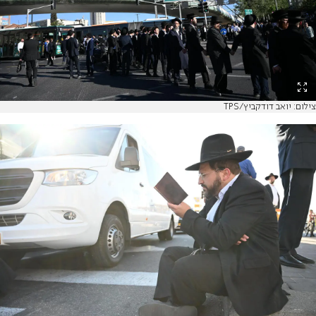
צילום: יואב דודקביץ/TPS