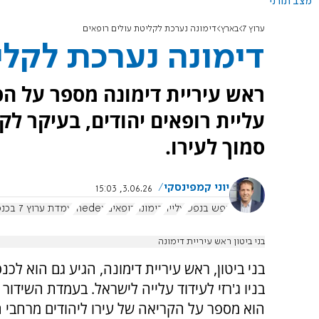
מצב תורני
ערוץ 7
בארץ
דימונה נערכת לקליטת עולים רופאים
דימונה נערכת לקלי
ראש עיריית דימונה מספר על הפ
עליית רופאים יהודים, בעיקר 
סמוך לעירו.
יוני קמפינסקי
3.06.26, 15:03
נפש בנפש
עלייה
דימונה
רופאים
medex
עמדת ערוץ 7 בכנס MedEx
בני ביטון ראש עיריית דימונה
בני ביטון, ראש עיריית דימונה, הגיע גם הוא לכנ
הוא מספר על הקריאה של עירו ליהודים מרחבי 