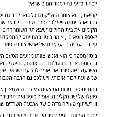
לבחור בדימונה למגוריהם בישראל.
קריאתו, הוא אומר היא "קודם כל בואו למדינת יש
זה בואו לדימונה ויש לכך סיבה טובה. בין באר שב
מקימים את בית החולים 'שיבא תל השומר דרום' 
ל-900 רופאים", אומר ביטון בהתייחס להתמקדו
עידוד העלייה בהעלאתם של אנשי צוותי רפואה 
ביטון מספר כי הוא ואנשי צוותו מגיעים מטעם העי
במקומות אחרים בעולם ובהם צרפת, בריטניה ואר
השבעה באוקטובר אני אומר לכל עם ישראל, אין 
שמשוועת לכוח איכותי, ויש לכם גם הרבה הטבות
בהתייחס להטבות המוצעות לעולים הוא מציין את 
פועלו של שר הקליטה, אופיר סופר ואת החבירה
זו. "שיתוף פעולה מדהים של ארבעה משרדים שמ
לכנס המיוחד הגיע ביטון מיד אחרי שהשתתף ב