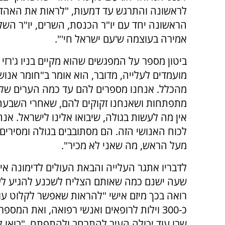
לראשונה והתרגש עד דמעות, "לראות את האהדה 
הראשונה יחד עם יו"ר הכנסת, השרים, יו"ר השלט
אמירה בעוצמה ש'עם ישראל חי'".
ביטון מספר על המפגשים שהוא מקיים בניו ג'רזי 
מועמדים לעלייה, מדובר, הוא אומר ב"חומר אנושי
מהכלל. אנחנו מספרים להם עד כמה הערים שלנ
מתפתחות ושאנחנו זקוקים להם, שאחרי השבעה
אין מה לעשות בגולה, שיבואו אלינו לישראל. אנח
לכוח האנושי הזה. הם מסתובבים בגולה ומסירים
מעל הראש, מה שאני לא מכיר".
לדבריו אתגר העלייה והבאת העולים לדימונה אינ
שעה ישנם כמה שאותם הצליח לשכנע להגיע לעי
רואה בכך מיזם אישי "להראות שאפשר לקלוט עולי
כ-300 וילות לרופאים ואנשי רפואה, ואת המ
שבו עוד יכולה העיר להתרחב ולהתפתח, "בואו לב