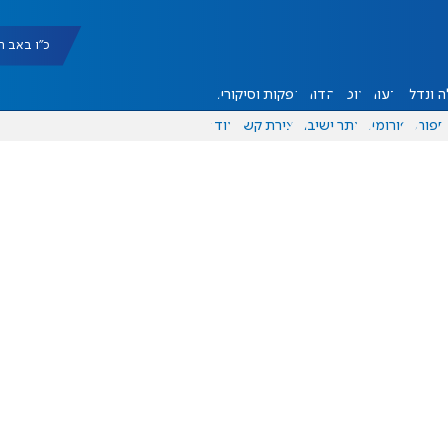
כ"ו באב תשפ"ו |
 ונדל"ן
דעות
אוכל
יהדות
הפקות וסיקורים
ספורט
פורומים
אתר ישיבה
יצירת קשר
עוד