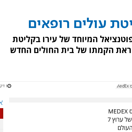
טת עולים רופאים
וטנציאל המיוחד של עירו בקליטת
לקראת הקמתו של בית החולים החדש
1 דקות
א
ס
MEDEX
בניו ג'רזי לעידוד עלייה לישראל. בעמדת השידור של ערוץ 7
העולם