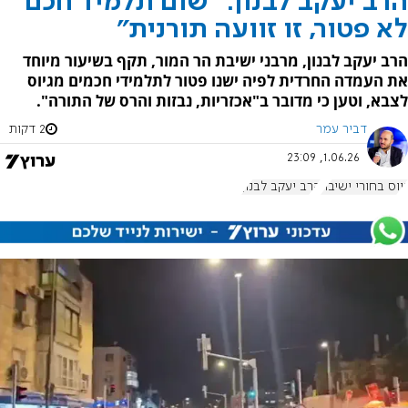
הרב יעקב לבנון: "שום תלמיד חכם
לא פטור, זו זוועה תורנית"
הרב יעקב לבנון, מרבני ישיבת הר המור, תקף בשיעור מיוחד
את העמדה החרדית לפיה ישנו פטור לתלמידי חכמים מגיוס
לצבא, וטען כי מדובר ב"אכזריות, נבזות והרס של התורה".
דביר עמר
2 דקות
1.06.26, 23:09
גיוס בחורי ישיבה
הרב יעקב לבנון