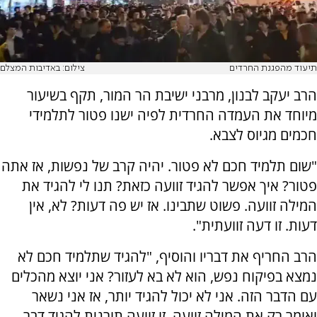
תיעוד מהפגנת החרדים
צילום: באדיבות המצלם
הרב יעקב לבנון, מרבני ישיבת הר המור, תקף בשיעור
מיוחד את העמדה החרדית לפיה ישנו פטור לתלמידי
חכמים מגיוס לצבא.
"שום תלמיד חכם לא פטור. יהיה קרב של נפשות, אז אתה
פטור? איך אפשר להגיד זוועה כזאת? תנו לי להגיד את
המילה זוועה. פשוט שתבינו. אז יש פה דעות? לא, אין
דעות. זו דעה זוועתית".
הרב החריף את דבריו והוסיף, "להגיד שתלמיד חכם לא
נמצא בפיקוח נפש, הוא לא בא לעזור? אני יוצא מהכלים
עם הדבר הזה. אני לא יכול להגיד יותר, אז אני נשאר
ואומר רק את המילה זוועה. זו זוועה תורנית להגיד דבר