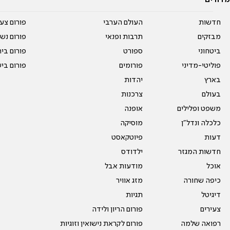
מדורים
חדשות
העולם הערבי
פורום צע
מבזקים
תרבות ופנאי
פורום נשו
ביטחוני
ספורט
פורום בי
פוליטי-מדיני
פורומים
פורום בי
בארץ
יהדות
בעולם
צרכנות
משפט ופלילים
אופנה
כלכלה ונדל"ן
מוסיקה
דעות
פיוטקאסט
חדשות המגזר
ילדודס
אוכל
מודעות אבל
כיפה שחורה
מזג אוויר
דיגיטל
תגיות
צעירים
פורום הריון ולידה
רפואה שלמה
פורום לקראת נישואין וזוגיות