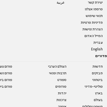
יצירת קשר
عربية
פרסמו אצלנו
תנאי שימוש
מדיניות פרטיות
הצהרת נגישות
המייל האדום
עברית
English
מדורים
חדשות
העולם הערבי
פורום צע
מבזקים
תרבות ופנאי
פורום נשו
ביטחוני
ספורט
פורום בי
פוליטי-מדיני
פורומים
פורום בי
בארץ
יהדות
בעולם
צרכנות
משפט ופלילים
אופנה