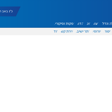
כ"ג באב תשפ"ו |
 ונדל"ן
דעות
אוכל
יהדות
הפקות וסיקורים
ספורט
פורומים
אתר ישיבה
יצירת קשר
עוד