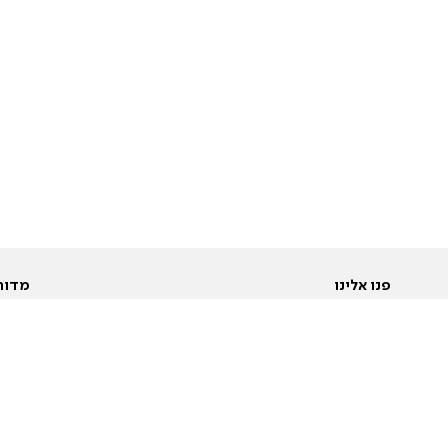
פנו אלינו
מדור
אודות
Pусский
חד
יצירת קשר
عربية
מב
פרסמו אצלנו
בי
תנאי שימוש
פו
מדיניות פרטיות
בא