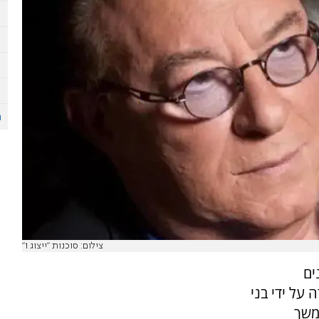
צילום: סוכנות "ייצוג 1"
ים
ההודעה נמסרה על ידי בני
יל במשך