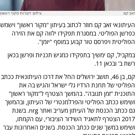
זאב קם
צילום: דוברות מקור ראשון
העיתונאי זאב קם חוזר לכתוב בעיתון "מקור ראשון" וישמש
כפרשן הפוליטי. במסגרת תפקידו ילווה קם את הזירה
הפוליטית ויפרסם טור קבוע במוסף "יומן".
במקביל, קם ימשיך בתפקידו כמגיש תכניות ופרשן בכאן
רשת ב' ובכאן 11.
קם, בן 46, תושב ירושלים החל את דרכו העיתונאית ככתב
הפוליטי של תחנת הרדיו גלי ישראל והגיש בה את
התוכנית "זמן תגובה". בהמשך הצטרף ל"מקור ראשון"
ושימש ככתב הפוליטי והפרלמנטרי של העיתון, ובהמשך
גם ככתב הכנסת של העיתון מעריב ואתר nrg. בשנת
2017 הצטרף לתאגיד השידור הציבורי, עם הקמתו,
ושימש במשך שנים ככתב הכנסת. בשנים האחרונות עבר