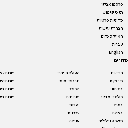
פרסמו אצלנו
תנאי שימוש
מדיניות פרטיות
הצהרת נגישות
המייל האדום
עברית
English
מדורים
חדשות
העולם הערבי
פורום צע
מבזקים
תרבות ופנאי
פורום נשו
ביטחוני
ספורט
פורום בי
פוליטי-מדיני
פורומים
פורום בי
בארץ
יהדות
בעולם
צרכנות
משפט ופלילים
אופנה