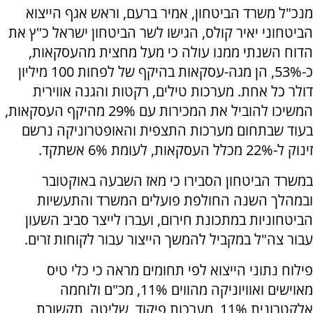
מנכ"ל משרד הביטחון, אמיר ברעם, וראש אגף הייצוא
הביטחוני יאיר קולס, הגישו לשר הביטחון ישראל כ"ץ את
הדוח השנתי ממנו עולה כי מעל מחצית מהעסקאות,
כ-53%, הן מגה-עסקאות בהיקף של לפחות 100 מיליון
דולר כל אחת. מערכות טילים, רקטות והגנה אווירית
המשיכו להוביל את המכירות עם 29% מהיקף העסקאות,
בעוד שבתחום מערכות התצפית והאופטרוניקה נרשם
זינוק ל-22% מכלל העסקאות, לעומת 6% אשתקד.
במשרד הביטחון הסבירו כי מאז השבעה באוקטובר
ובמהלך השנה החולפת פועלים המשרד והתעשיות
הביטחוניות במתכונת חירום, ועברו לייצר סביב השעון
עבור צה"ל במקביל להמשך הייצור עבור לקוחות זרים.
פילוח נתוני הייצוא לפי תחומים מראה כי כלי טיס
מאוישים ואוויוניקה מהווים 11%, מכ"ם ולוחמה
אלקטרונית 11%, מערכות פיקוד, שליטה, תקשורת