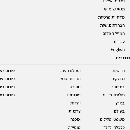
פרסמו אצלנו
תנאי שימוש
מדיניות פרטיות
הצהרת נגישות
המייל האדום
עברית
English
מדורים
חדשות
העולם הערבי
פורום צע
מבזקים
תרבות ופנאי
פורום נשו
ביטחוני
ספורט
פורום בי
פוליטי-מדיני
פורומים
פורום בי
בארץ
יהדות
בעולם
צרכנות
משפט ופלילים
אופנה
כלכלה ונדל"ן
מוסיקה