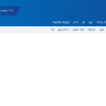
כ"ד באב תשפ"ו |
 ונדל"ן
דעות
אוכל
יהדות
הפקות וסיקורים
ספורט
פורומים
אתר ישיבה
יצירת קשר
עוד