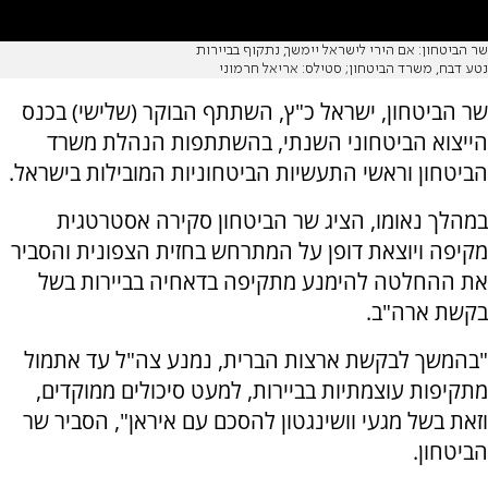
שר הביטחון: אם הירי לישראל יימשך, נתקוף בביירות
נטע דבח, משרד הביטחון; סטילס: אריאל חרמוני
שר הביטחון, ישראל כ"ץ, השתתף הבוקר (שלישי) בכנס
הייצוא הביטחוני השנתי, בהשתתפות הנהלת משרד
הביטחון וראשי התעשיות הביטחוניות המובילות בישראל.
במהלך נאומו, הציג שר הביטחון סקירה אסטרטגית
מקיפה ויוצאת דופן על המתרחש בחזית הצפונית והסביר
את ההחלטה להימנע מתקיפה בדאחיה בביירות בשל
בקשת ארה"ב.
"בהמשך לבקשת ארצות הברית, נמנע צה"ל עד אתמול
מתקיפות עוצמתיות בביירות, למעט סיכולים ממוקדים,
וזאת בשל מגעי וושינגטון להסכם עם איראן", הסביר שר
הביטחון.