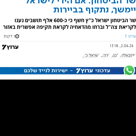
שר הביטחון: אם הירי לישראל
יימשך, נתקוף בביירות
שר הביטחון ישראל כ"ץ חשף כי כ-600 אלף תושבים נענו
לקריאת צה"ל וברחו מהדאחיה לקראת תקיפה אפשרית באזור
ערוץ 7
1 דקות
2.06.26, 13:18
חיזבאללה
לבנון
ארה"ב
ישראל כ"ץ