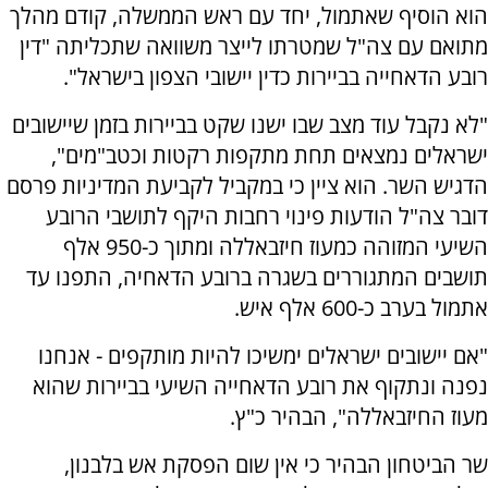
הוא הוסיף שאתמול, יחד עם ראש הממשלה, קודם מהלך
מתואם עם צה"ל שמטרתו לייצר משוואה שתכליתה "דין
רובע הדאחייה בביירות כדין יישובי הצפון בישראל".
"לא נקבל עוד מצב שבו ישנו שקט בביירות בזמן שיישובים
ישראלים נמצאים תחת מתקפות רקטות וכטב"מים",
הדגיש השר. הוא ציין כי במקביל לקביעת המדיניות פרסם
דובר צה"ל הודעות פינוי רחבות היקף לתושבי הרובע
השיעי המזוהה כמעוז חיזבאללה ומתוך כ-950 אלף
תושבים המתגוררים בשגרה ברובע הדאחיה, התפנו עד
אתמול בערב כ-600 אלף איש.
"אם יישובים ישראלים ימשיכו להיות מותקפים - אנחנו
נפנה ונתקוף את רובע הדאחייה השיעי בביירות שהוא
מעוז החיזבאללה", הבהיר כ"ץ.
שר הביטחון הבהיר כי אין שום הפסקת אש בלבנון,