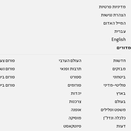
מדיניות פרטיות
הצהרת נגישות
המייל האדום
עברית
English
מדורים
חדשות
העולם הערבי
פורום צע
מבזקים
תרבות ופנאי
פורום נשו
ביטחוני
ספורט
פורום בי
פוליטי-מדיני
פורומים
פורום בי
בארץ
יהדות
בעולם
צרכנות
משפט ופלילים
אופנה
כלכלה ונדל"ן
מוסיקה
דעות
פיוטקאסט