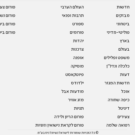
חדשות
העולם הערבי
פורום צע
מבזקים
תרבות ופנאי
פורום נשו
ביטחוני
ספורט
פורום בי
פוליטי-מדיני
פורומים
פורום בי
בארץ
יהדות
בעולם
צרכנות
משפט ופלילים
אופנה
כלכלה ונדל"ן
מוסיקה
דעות
פיוטקאסט
חדשות המגזר
ילדודס
אוכל
מודעות אבל
כיפה שחורה
מזג אוויר
דיגיטל
תגיות
צעירים
פורום הריון ולידה
רפואה שלמה
פורום לקראת נישואין וזוגיות
© כל הזכויות שמורות לישראל נשיונל ניוז בע"מ.