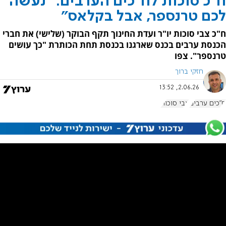
ח"כ סוכות לח"כים הערבים: "נעשה
לכם טרנספר, אבל בקלאס"
ח"כ צבי סוכות יו"ר ועדת החינוך תקף הבוקר (שלישי) את חברי
הכנסת ערבים בכנס שארגנו בכנסת תחת הכותרת "כך עושים
טרנספר". צפו
חזקי ברוך
2.06.26, 13:52
ח"כים ערבים
צבי סוכות